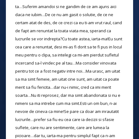
ta…Suferim amandoi si ne gandim de ce am ajuns aici
daca ne iubim…De ce nu am gasit o solutie, de ce ne
certam atat de des, de ce crezi ca eu ti-am vrut raul, cand
de fapt am renuntat la toata viata mea, sperand ca
lucrurile se vor indrepta?Cu toate astea, iarta-ma!Eu sunt
cea care a renuntat, desi mi-as fi dorit sa te fi pus in locul
meu pentru o clipa, sa intelegi ca mi-am pierdut sufletul
incercand sa-l vindec pe al tau…Ma consider vinovata
pentru tot ce a fost negativ intre noi…Ma urasc, am uitat
sa ma simt femeie, am uitat cine sunt, am uitat ca poate
merit sa fiu fericita…dar nu-i nimic, cred ca imi merit
soarta…Nu iti reprosez, dar ma simt abandonata si nu e
nimeni sa ma intrebe cum ma simt.Esti un om bun, n-ai
nevoie de cineva ca mine!Se pare ca doar am inrautatit
lucrurile…prefer sa fiu eu cea care ia decizii si sfasie
suflete, care nu are sentimente, care are lumea la
picioare…dar tu, iarta-ma pentru simplul fapt ca n-am