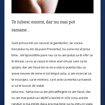
Te iubesc enorm, dar nu mai pot
ramane…
Sunt prinsa intr-un carusel al gandurilor, iar vocea
trecutului nu imi da pace.Prezentul, nu suna nici el prea
bine…Imi lipsesti!Imi pare rau ca nu am putut sa iti ofer ce
iti doreai, ca nu ai vazut in mine acel om pe care sa te
sprijini, dar am facut tot ce mi-a stat in putinta.Stiu ca
aveai nevoie de mine in tot timpul asta, si am incercat sa
te incurajez, sa te motivez, sa-ti arat ca merita sa traiesti
si sa te bucuri de viata!
Iarta-ma…!Iarta-ma ca am plecat!Regret ce am facut, dar
nu am mai putut sa rabd!Cu lacrimi in ochi scriu aceste
randuri si ma intreb daca era mai bine sa nu intru in viata