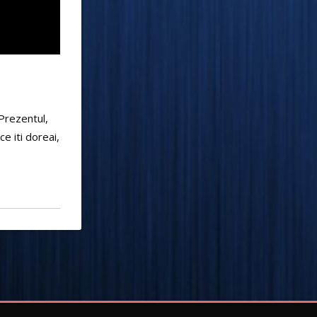
.Prezentul,
ce iti doreai,