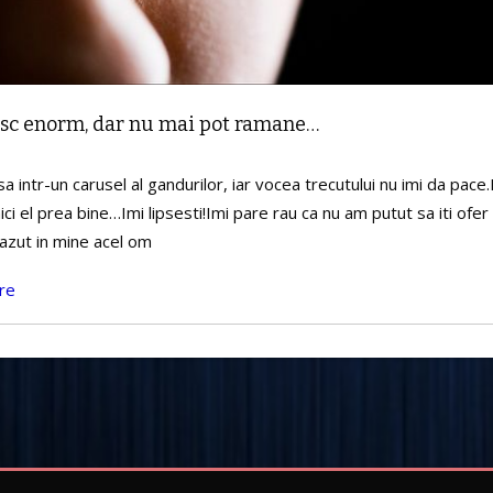
esc enorm, dar nu mai pot ramane…
sa intr-un carusel al gandurilor, iar vocea trecutului nu imi da pace
ici el prea bine…Imi lipsesti!Imi pare rau ca nu am putut sa iti ofer 
vazut in mine acel om
re