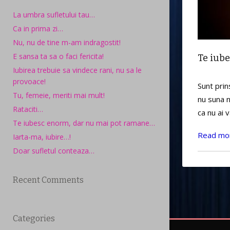
La umbra sufletului tau…
Ca in prima zi…
Nu, nu de tine m-am indragostit!
E sansa ta sa o faci fericita!
Te iub
Iubirea trebuie sa vindece rani, nu sa le
provoace!
Sunt prin
Tu, femeie, meriti mai mult!
nu suna n
Rataciti…
ca nu ai 
Te iubesc enorm, dar nu mai pot ramane…
Read mo
Iarta-ma, iubire…!
Doar sufletul conteaza…
Recent Comments
Categories