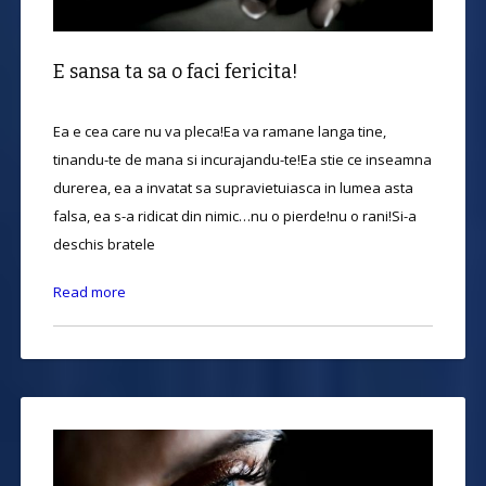
E sansa ta sa o faci fericita!
Ea e cea care nu va pleca!Ea va ramane langa tine,
tinandu-te de mana si incurajandu-te!Ea stie ce inseamna
durerea, ea a invatat sa supravietuiasca in lumea asta
falsa, ea s-a ridicat din nimic…nu o pierde!nu o rani!Si-a
deschis bratele
Read more