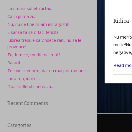
La umbra sufletului tau…
Ca in prima zi…
Ridica-
Nu, nu de tine m-am indragostit!
E sansa ta sa o faci fericita!
Nu merita
Iubirea trebuie sa vindece rani, nu sa le
multe!Nu 
provoace!
negative,
Tu, femeie, meriti mai mult!
Rataciti…
Read mo
Te iubesc enorm, dar nu mai pot ramane…
Iarta-ma, iubire…!
Doar sufletul conteaza…
Recent Comments
Categories