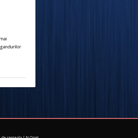
 mai
 gandurilor
e de cerneala | N.Oiret